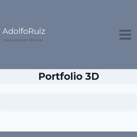
Saltar
al
contenido
AdolfoRuiz
Visualizaciones Técnicas
Portfolio 3D