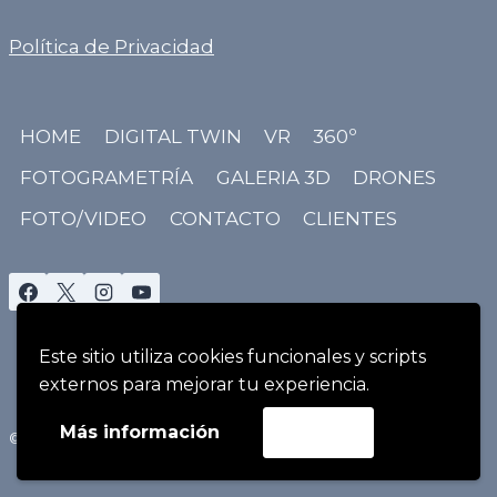
Política de Privacidad
HOME
DIGITAL TWIN
VR
360º
FOTOGRAMETRÍA
GALERIA 3D
DRONES
FOTO/VIDEO
CONTACTO
CLIENTES
Este sitio utiliza cookies funcionales y scripts
externos para mejorar tu experiencia.
Más información
Acepto
© 2026 AdolfoRuiz - Todos los Derechos Reservados